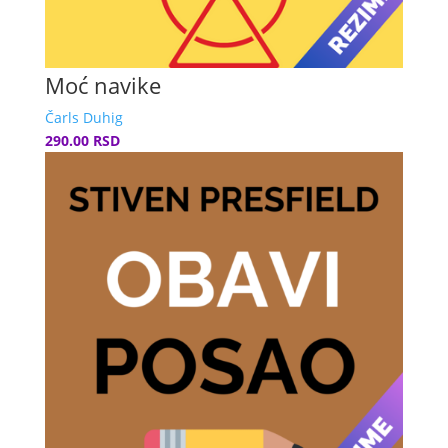
Moć navike
Čarls Duhig
290.00 RSD