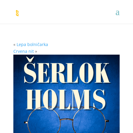
«
Lepa bolničarka
Crvena nit
»