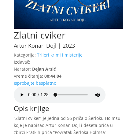
Zlatni cviker
Artur Konan Dojl | 2023
Kategorija:
Trileri krimi i misterije
Izdavač:
Narator:
Dejan Arsić
Vreme čitanja:
00:44.04
Isprobajte besplatno
Opis knjige
“Zlatni cviker” je jedna od 56 priča o Šerloku Holmsu
koje je napisao Artur Konan Dojl i deseta priča u
zbirci kratkih priča “Povratak Šerloka Holmsa”.