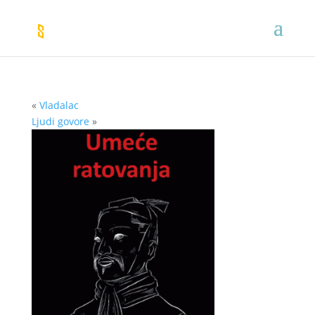
«
Vladalac
Ljudi govore
»