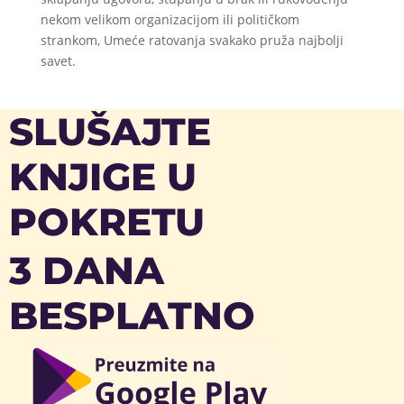
nekom velikom organizacijom ili političkom
strankom, Umeće ratovanja svakako pruža najbolji
savet.
SLUŠAJTE
KNJIGE U
POKRETU
3 DANA
BESPLATNO