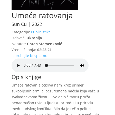
Umeće ratovanja
Sun Cu | 2022
Kategorija:
Publicistika
Izdavač:
Ukronija
Narator:
Goran Stamenković
Vreme čitanja:
02:23:21
Isprobajte besplatno
Opis knjige
Umeće ratovanja otkriva nam, kroz primer
sukobljenih armija, bezvremena načela koja važe u
svakodnevnom životu. Ovo delo čitaocu pruža
nenadmašan uvid u ljudsku prirodu i u prirodu
međuljudskog konflikta. Bilo da je reč o politici,
sklapanju ugovora, stupanju u brak ili rukovođenju