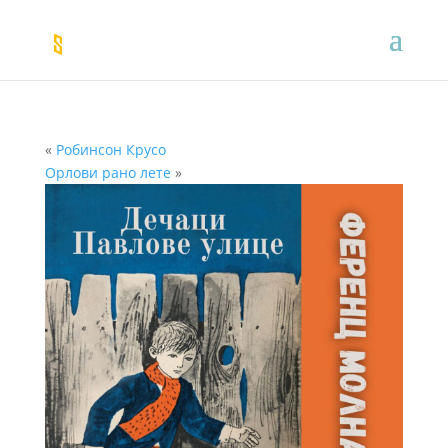
«
Робинсон Крусо
Орлови рано лете
»