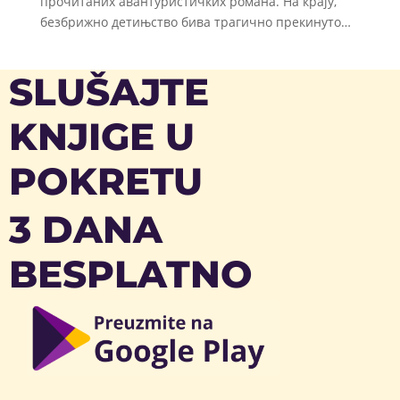
прочитаних авантуристичких романа. На крају,
безбрижно детињство бива трагично прекинуто…
SLUŠAJTE
KNJIGE U
POKRETU
3 DANA
BESPLATNO