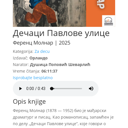
Дечаци Павлове улице
Ференц Молнар | 2025
Kategorija:
Za decu
Izdavač:
Орландо
Narator:
Душица Поповић Шеварлић
Vreme čitanja:
06:11:37
Isprobajte besplatno
Opis knjige
Ференц Молнар (1878 — 1952) био је мађарски
драматург и писац. Као романописац, запамћен је
по делу „Дечаци Павлове улице”, које говори о