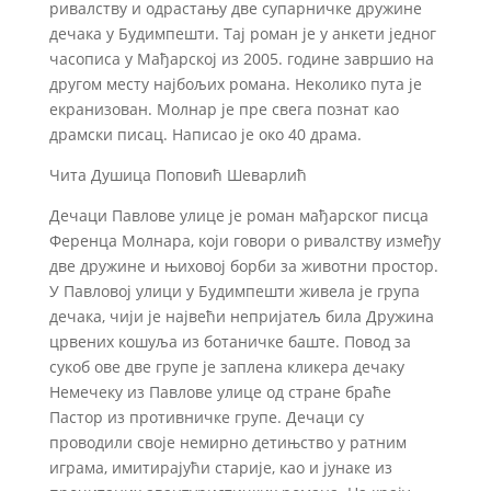
ривалству и одрастању две супарничке дружине
дечака у Будимпешти. Тај роман је у анкети једног
часописа у Мађарској из 2005. године завршио на
другом месту најбољих романа. Неколико пута је
екранизован. Молнар је пре свега познат као
драмски писац. Написао је око 40 драма.
Чита Душица Поповић Шеварлић
Дечаци Павлове улице је роман мађарског писца
Ференца Молнара, који говори о ривалству између
две дружине и њиховој борби за животни простор.
У Павловој улици у Будимпешти живела је група
дечака, чији је највећи непријатељ била Дружина
црвених кошуља из ботаничке баште. Повод за
сукоб ове две групе је заплена кликера дечаку
Немечеку из Павлове улице од стране браће
Пастор из противничке групе. Дечаци су
проводили своје немирно детињство у ратним
играма, имитирајући старије, као и јунаке из